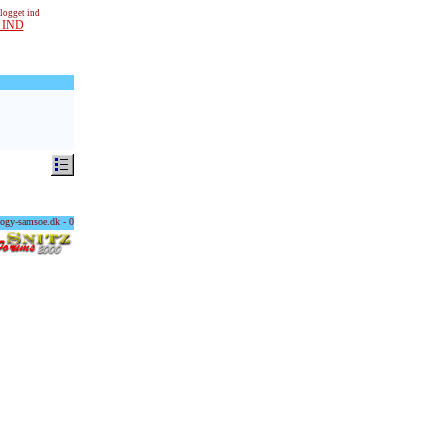
 logget ind
 IND
ogy-samsoe.dk - 0