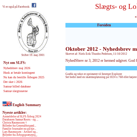
Slægts- og Lo
Vi er også på Facebook:
»
Forsiden
Oktober 2012 - Nyhedsbrev me
Skrevet af: Niels Erik Thunbo Pedersen, 11/10/2012
Stiftet 19. maj 2001
NyhedSbrev nr 3, 2012 er hermed udgivet. God f
Nyt om SLFS:
Nyhedsbrev maj 2026
Husk at betale kontingent
Grafik og tekst er optimeret til Internet Explorer
Nu kan du bestille Årbogen 2025
Set bedst med en skærmopløsning på 1024 x 768 eller højere
Det sker i 2026
Samsø billed database
Samsø slægtsnavne
English Summary
Nyeste artikler:
Anmeldelse af SLFS Årbog 2024
Databasen Samsø Roots - og ...
Christa Rasmussen †
Billeder fra Generalforsaml...
Familie Journaler nu på hje...
Lars Rasmussen - Artikel og...
Billeder fra Årbogspræsenta...