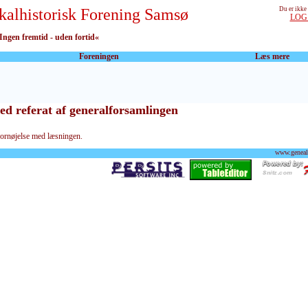
kalhistorisk Forening Samsø
Du er ikke
LOG
Ingen fremtid - uden fortid«
Foreningen
Læs mere
d referat af generalforsamlingen
ornøjelse med læsningen.
www.geneal