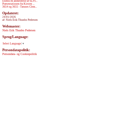
Endnu en anmeldelse af SLFS...
Præsentationen fra Kirsten ...
3654 og 3655 - Tønnes Clem...
Opdateret:
24/01/2026
af: Niels Erik Thunbo Pedersen
Webmaster:
Niels Erik Thunbo Pedersen
Sprog/Language:
Select Language
▼
Persondatapolitik:
Persondata- og Cookiepolitik