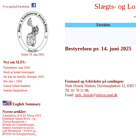
Slægts- og Lo
Vi er også på Facebook:
»
Forsiden
Bestyrelsen pr. 14. juni 2025
Stiftet 19. maj 2001
Nyt om SLFS:
Nyhedsbrev maj 2026
Husk at betale kontingent
Nu kan du bestille Årbogen 2025
Formand og Arkivleder på samlingen:
Det sker i 2026
Niels Henrik Nielsen, Dyrskuepladsen 12, 8305
Samsø billed database
Tlf. 61 70 21 98,
Samsø slægtsnavne
Email:
niels_henrik@nielsen.mail.dk
English Summary
Nyeste artikler:
Anmeldelse af SLFS Årbog 2024
Databasen Samsø Roots - og ...
Christa Rasmussen †
Billeder fra Generalforsaml...
Familie Journaler nu på hje...
Lars Rasmussen - Artikel og...
Billeder fra Årbogspræsenta...