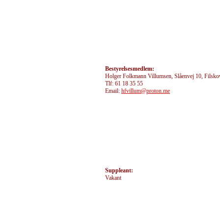
Bestyrelsesmedlem:
Holger Folkmann Villumsen, Slåenvej 10, Filsko
Tlf: 61 18 35 55
Email:
hfvillum@proton.me
Suppleant:
Vakant