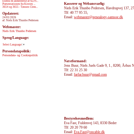
Endnu en anmeldelse af SLFS...
Kasserer og Webansvarlig:
Præsentationen fra Kirsten ...
3654 og 3655 - Tønnes Clem...
Niels Erik Thunbo Pedersen, Havdrupvej 137, 2
Tlf: 40 77 95 55,
Opdateret:
Email:
webmaster@genealogy-samsoe.dk
24/01/2026
af: Niels Erik Thunbo Pedersen
Webmaster:
Niels Erik Thunbo Pedersen
Sprog/Language:
Select Language
▼
Persondatapolitik:
Persondata- og Cookiepolitik
Næstformand:
Jens Buur, Niels Juels Gade 9, 1., 8200, Århus 
Tlf: 22 31 25 30
Email:
farfar.buur@gmail.com
Bestyrelsesmedlem:
Eva Fast, Fuldenvej 143, 8330 Beder
Tlf: 20 20 79 60
Email:
Eva.Fast@oncable.dk