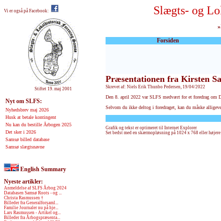
Slægts- og Lo
Vi er også på Facebook:
»
Forsiden
Præsentationen fra Kirsten S
Skrevet af: Niels Erik Thunbo Pedersen, 19/04/2022
Stiftet 19. maj 2001
Den 8. april 2022 var SLFS medvært for et foredrag om D
Nyt om SLFS:
Selvom du ikke deltog i foredraget, kan du måske allige
Nyhedsbrev maj 2026
Husk at betale kontingent
Nu kan du bestille Årbogen 2025
Grafik og tekst er optimeret til Internet Explorer
Det sker i 2026
Set bedst med en skærmopløsning på 1024 x 768 eller højere
Samsø billed database
Samsø slægtsnavne
English Summary
Nyeste artikler:
Anmeldelse af SLFS Årbog 2024
Databasen Samsø Roots - og ...
Christa Rasmussen †
Billeder fra Generalforsaml...
Familie Journaler nu på hje...
Lars Rasmussen - Artikel og...
Billeder fra Årbogspræsenta...