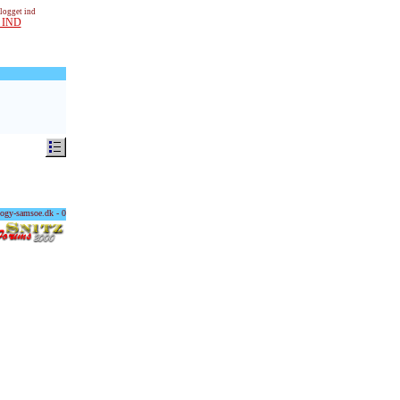
 logget ind
 IND
ogy-samsoe.dk - 0