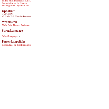
Endnu en anmeldelse af SLFS...
Præsentationen fra Kirsten ...
3654 og 3655 - Tønnes Clem...
Opdateret:
24/01/2026
af: Niels Erik Thunbo Pedersen
Webmaster:
Niels Erik Thunbo Pedersen
Sprog/Language:
Select Language
▼
Persondatapolitik:
Persondata- og Cookiepolitik