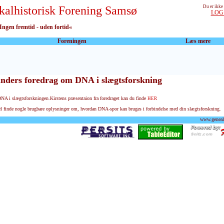
kalhistorisk Forening Samsø
Du er ikke
LOG
Ingen fremtid - uden fortid«
Foreningen
Læs mere
anders foredrag om DNA i slægtsforskning
NA i slægtsforskningen.Kirstens præsentaion fra foredraget kan du finde
HER
vel finde nogle brugbare oplysninger om, hvordan DNA-spor kan bruges i forbindelse med din slægtsforskning.
www.geneal