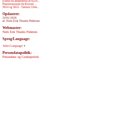
Endnu en anmeldelse af SLFS...
Præsentationen fra Kirsten ...
3654 og 3655 - Tønnes Clem...
Opdateret:
24/01/2026
af: Niels Erik Thunbo Pedersen
Webmaster:
Niels Erik Thunbo Pedersen
Sprog/Language:
Select Language
▼
Persondatapolitik:
Persondata- og Cookiepolitik