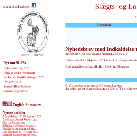
Slægts- og Lo
Vi er også på Facebook:
»
Forsiden
Nyhedsbrev med Indkaldelse t
Skrevet af: Niels Erik Thunbo Pedersen, 20/05/2014
Stiftet 19. maj 2001
Nyhedsbrevet for Maj/Juni 2014 er nu klar på hjemmesiden.
Nyt om SLFS:
God generalforsamling til alle - hilsen fra Singapore!
Nyhedsbrev maj 2026
Husk at betale kontingent
Nu kan du bestille Årbogen 2025
Det sker i 2026
Grafik og tekst er optimeret til Internet Explorer
Samsø billed database
Set bedst med en skærmopløsning på 1024 x 768 eller højere
Samsø slægtsnavne
English Summary
Nyeste artikler:
Anmeldelse af SLFS Årbog 2024
Databasen Samsø Roots - og ...
Christa Rasmussen †
Billeder fra Generalforsaml...
Familie Journaler nu på hje...
Lars Rasmussen - Artikel og...
Billeder fra Årbogspræsenta...