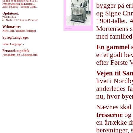
Endnu en anmeldelse af SLFS...
bygger på eri
Præsentationen fra Kirsten ...
3654 og 3655 - Tønnes Clem...
og Signe Chri
Opdateret:
24/01/2026
1900-tallet. 
af: Niels Erik Thunbo Pedersen
Webmaster:
Mortensens sø
Niels Erik Thunbo Pedersen
med familied
Sprog/Language:
Select Language
▼
En gammel s
Persondatapolitik:
er et godt be
Persondata- og Cookiepolitik
efter Første 
Vejen til Sa
livet i Nordb
anderledes fa
nu, hvor byen
Nævnes skal 
tresserne
og
en årrække dr
beretninger, 