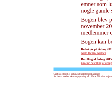
emner som lu
nogle gamle s
Bogen blev p
november 20
medlemmer og 
Bogen kan be
Redaktør på Årbog 201
Niels Henrik Nielsen
Bestilling af Årbog 2015 
On-line bestilling af årbøg
Grafik og tekst er optimeret til Internet Explorer
Set bedst med en skærmopløsning på 1024 x 768 eller højere