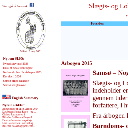
Slægts- og Lo
Vi er også på Facebook:
»
Forsiden
Stiftet 19. maj 2001
Nyt om SLFS:
Årbogen 2015
Nyhedsbrev maj 2026
Husk at betale kontingent
Samsø – Nog
Nu kan du bestille Årbogen 2025
Det sker i 2026
Samsø billed database
Slægts- og L
Samsø slægtsnavne
indeholder e
gennem tider
English Summary
forfattere, i
Nyeste artikler:
Anmeldelse af SLFS Årbog 2024
Databasen Samsø Roots - og ...
Fra årbogen k
Christa Rasmussen †
Billeder fra Generalforsaml...
Familie Journaler nu på hje...
Lars Rasmussen - Artikel og...
Barndoms- 
Billeder fra Årbogspræsenta...