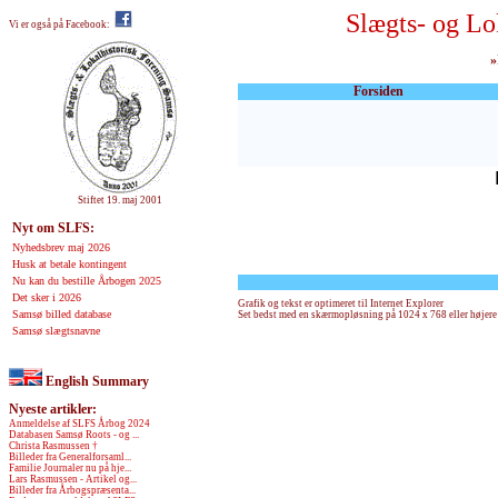
Slægts- og Lo
Vi er også på Facebook:
»
Forsiden
Stiftet 19. maj 2001
Nyt om SLFS:
Nyhedsbrev maj 2026
Husk at betale kontingent
Nu kan du bestille Årbogen 2025
Det sker i 2026
Grafik og tekst er optimeret til Internet Explorer
Samsø billed database
Set bedst med en skærmopløsning på 1024 x 768 eller højere
Samsø slægtsnavne
English Summary
Nyeste artikler:
Anmeldelse af SLFS Årbog 2024
Databasen Samsø Roots - og ...
Christa Rasmussen †
Billeder fra Generalforsaml...
Familie Journaler nu på hje...
Lars Rasmussen - Artikel og...
Billeder fra Årbogspræsenta...