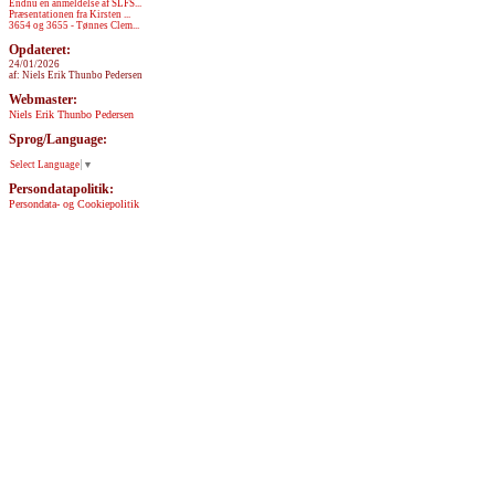
Endnu en anmeldelse af SLFS...
Præsentationen fra Kirsten ...
3654 og 3655 - Tønnes Clem...
Opdateret:
24/01/2026
af: Niels Erik Thunbo Pedersen
Webmaster:
Niels Erik Thunbo Pedersen
Sprog/Language:
Select Language
▼
Persondatapolitik:
Persondata- og Cookiepolitik