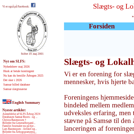
Slægts- og Lo
Vi er også på Facebook:
»
Forsiden
Stiftet 19. maj 2001
Slægts- og Lokal
Nyt om SLFS:
Nyhedsbrev maj 2026
Husk at betale kontingent
Vi er en forening for slæ
Nu kan du bestille Årbogen 2025
mennesker, hvis hjerte b
Det sker i 2026
Samsø billed database
Samsø slægtsnavne
Foreningens hjemmeside 
English Summary
bindeled mellem medlem
Nyeste artikler:
udveksles erfaring, men 
Anmeldelse af SLFS Årbog 2024
Databasen Samsø Roots - og ...
stævne på Samsø til den å
Christa Rasmussen †
Billeder fra Generalforsaml...
Familie Journaler nu på hje...
lanceringen af foreninge
Lars Rasmussen - Artikel og...
Billeder fra Årbogspræsenta...