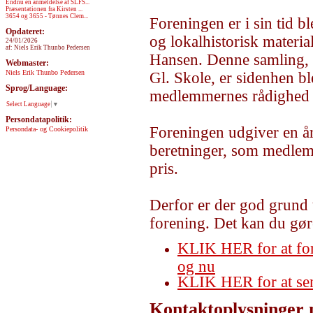
Endnu en anmeldelse af SLFS...
Præsentationen fra Kirsten ...
3654 og 3655 - Tønnes Clem...
Foreningen er i sin tid b
Opdateret:
og lokalhistorisk materia
24/01/2026
af: Niels Erik Thunbo Pedersen
Hansen. Denne samling, d
Webmaster:
Niels Erik Thunbo Pedersen
Gl. Skole, er sidenhen ble
Sprog/Language:
medlemmernes rådighed i
Select Language
▼
Persondatapolitik:
Foreningen udgiver en år
Persondata- og Cookiepolitik
beretninger, som medlemm
pris.
Derfor er der god grund t
forening. Det kan du gør
KLIK HER for at fore
og nu
KLIK HER for at send
Kontaktoplysninger